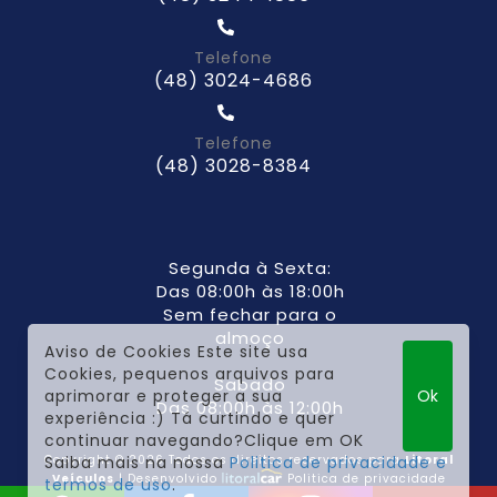
Telefone
(48) 3024-4686
Telefone
(48) 3028-8384
Segunda à Sexta:
Das 08:00h às 18:00h
Sem fechar para o
almoço
Aviso de Cookies Este site usa
Cookies, pequenos arquivos para
Sabado
aprimorar e proteger a sua
Ok
Das 08:00h às 12:00h
experiência :) Tá curtindo e quer
continuar navegando?Clique em OK
Saiba mais na nossa
Politica de privacidade e
Copyright © 2026 Todos os direitos reservados para
Litoral
Veículos
| Desenvolvido
Politica de privacidade
termos de uso
.